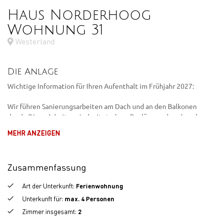
Haus Norderhoog
Wohnung 31
Westerland
Die Anlage
Wichtige Information für Ihren Aufenthalt im Frühjahr 2027:
Wir führen Sanierungsarbeiten am Dach und an den Balkonen
durch. Diese Arbeiten sind mit starkem Baulärm verbunden, der
tagsüber nicht zu vermeiden ist.
MEHR ANZEIGEN
Als Entschädigung erhalten alle Gäste im Sanierungszeitraum
einen Preisnachlass.
Zusammenfassung
Wir bitten um Ihr Verständnis und informieren Sie frühzeitig über
Art der Unterkunft
:
Ferienwohnung
alle relevanten Details.
Unterkunft für
:
max.
4
Personen
Willkommen im Norderhoog in der Kjeirstraße 16–20 . Ihrem
Zimmer insgesamt
:
2
Rückzugsort im Herzen von Sylt. Das Haus verbindet modernen