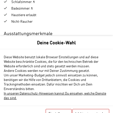
Schlafzimmer
:
1
Wohnkomfort mit der typisch nordischen Atmosphäre der Insel
Badezimmer
:
1
und bietet die ideale Basis für einen erholsamen oder aktiven
Haustiere erlaubt
Aufenthalt. Die zentral gelegene Unterkunft befindet sich nur
wenige Gehminuten vom Strand, der lebendigen Innenstadt und
Nicht-Raucher
zahlreichen. Restaurants, Boutiquen und Freizeitangeboten
entfernt. Hier erleben Sie Sylt in seiner ganzen Vielfalt, von
Ausstattungsmerkmale
entspannten Strandtagen über kulinarische Highlights bis hin zu
abwechslungsreichen Ausflügen.
Deine Cookie-Wahl
Schlafmöglichkeiten
: 4
Aufzug
Unsere freundlich gestalteten Apartments bieten alles, was Sie
Nicht-Raucher
Diese Website benutzt lokale Browser Einstellungen und auf diese
für einen komfortablen Aufenthalt benötigen: helle Räume,
Website beschränkte Cookies, die für den technischen Betrieb der
hochwertige Ausstattung und ein Ambiente zum Wohlfühlen. Ob
Supermarkt in der Nähe
Website erforderlich sind und stets gesetzt werden müssen.
für Paare, Familien oder Alleinreisende im Norderhoog finden
Kinder sind willkommen
Andere Cookies werden nur mit Deiner Zustimmung gesetzt.
Gäste ein entspanntes Zuhause auf Zeit.
Um unser Marketing-Budget jedoch sinnvoll einsetzen zu können,
Haustiere erlaubt
benötigen wir die Hilfe von Drittanbietern, die Cookies und
2
Größe
: 55 m
Genießen Sie unvergessliche Tage auf Sylt . Nur 300 m vom
Trackingmethoden einsetzen. Dafür möchten wir Dich um Dein
Einverständnis bitten.
Westerländer Bahnhof entfernt, erwarten Sie gut eingerichtete
Badezimmer
: 1
In unseren Datenschutz-Hinweisen kannst Du einsehen, welche Dienste
1-, 2- und 3-Zimmer-Wohnungen.
Küche
das sind.
Balkon
Ausstattung im Haus:
Haustiere erlaubt