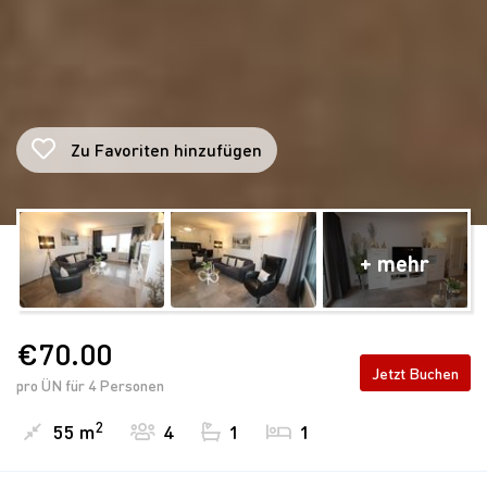
Zu Favoriten hinzufügen
€70.00
Jetzt Buchen
pro ÜN für 4 Personen
2
55 m
4
1
1