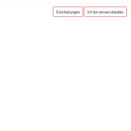
Suchen
Einstellungen
Ich bin einverstanden
Entdecken Sie unsere tagesaktuellen Angebote zu besonders
günstigen Preisen.
Unterkünfte des
Tages