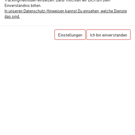
Haus Nordseeresidenz Wohnung 94
Einverständnis bitten.
Ferienwohnung
In unseren Datenschutz-Hinweisen kannst Du einsehen, welche Dienste
das sind.
2
2
1
35 m
Einstellungen
Ich bin einverstanden
55,00 €
ab
MEHR ERFAHREN
pro ÜN für 2 Personen
‹
›