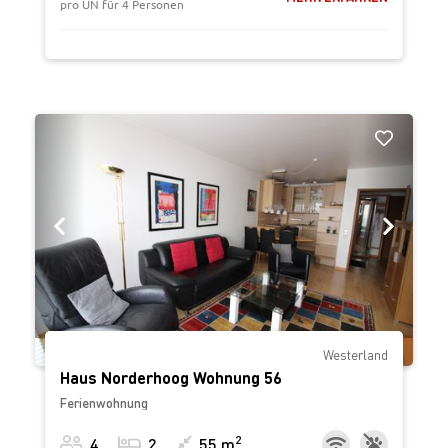
pro ÜN für 4 Personen
‹
›
Westerland
Haus Norderhoog Wohnung 56
Ferienwohnung
2
4
2
55 m