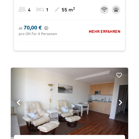
2
4
1
55 m
70,00 €
ab
MEHR ERFAHREN
pro ÜN für 4 Personen
‹
›