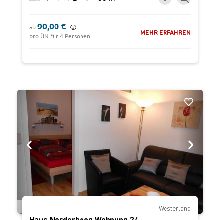
90,00 €
ab
MEHR ERFAHREN
pro ÜN für 4 Personen
‹
›
Westerland
Haus Norderhoog Wohnung 24