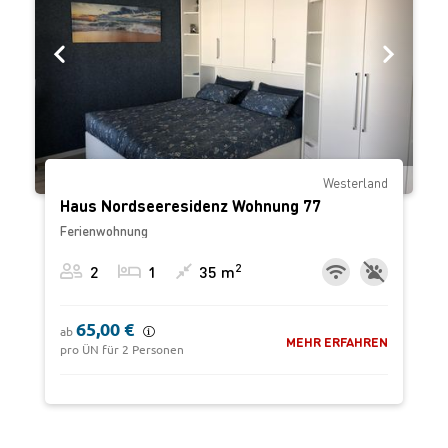
‹
›
Westerland
Haus Nordseeresidenz Wohnung 77
Ferienwohnung
2
2
1
35 m
65,00 €
ab
MEHR ERFAHREN
pro ÜN für 2 Personen