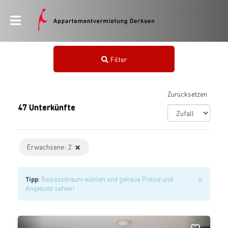
Filter
Zurücksetzen
47
Unterkünfte
×
Erwachsene
:
2
×
Tipp
:
Reisezeitraum wählen und genaue Preise und
Angebote sehen!