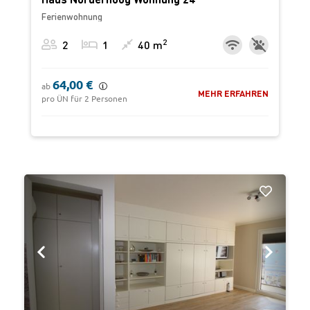
Ferienwohnung
2
2
1
40 m
64,00 €
ab
MEHR ERFAHREN
pro ÜN für 2 Personen
‹
›