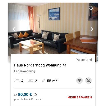
‹
›
Westerland
Haus Norderhoog Wohnung 41
Ferienwohnung
2
4
2
55 m
80,00 €
ab
MEHR ERFAHREN
pro ÜN für 4 Personen